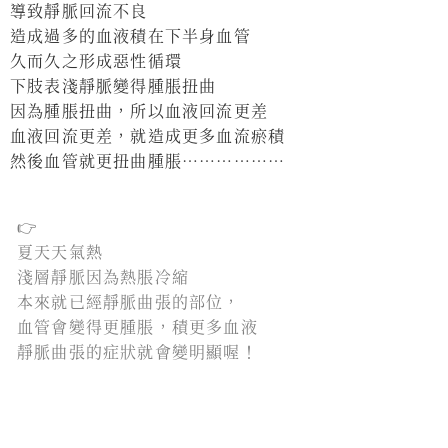
導致靜脈回流不良
造成過多的血液積在下半身血管
久而久之形成惡性循環
下肢表淺靜脈變得腫脹扭曲
因為腫脹扭曲，所以血液回流更差
血液回流更差，就造成更多血流瘀積
然後血管就更扭曲腫脹⋯⋯⋯⋯⋯⋯
👉
夏天天氣熱
淺層靜脈因為熱脹冷縮
本來就已經靜脈曲張的部位，
血管會變得更腫脹，積更多血液
靜脈曲張的症狀就會變明顯喔！
——————
好的，醫絲