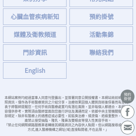
心臟血管疾病新知
預約掛號
媒體及衛教頻道
活動集錦
門診資訊
聯絡我們
English
預約
本網站案例均經過當事人同意刊登露出，並簽署同意公開授權書。本網站術前術後案例
掛號
照資訊，僅作為手術醫療資訊之介紹分享，治療效果因個人體質與術後保養而有差異。
袁于婷醫師提醒您，任何手術與醫療處置均有潛在風險，並非每個人都適合，本網站內
容僅供參考，實際須由醫師當面與您進行評估及溝通而定。依據中央主管機關衛生福利
部規定，除非有醫療上的適應症或必要性，如狐臭治療、燒燙傷、疤痕重整外，未滿18
歲禁止接受抽脂、隆乳、隆鼻及雙眼皮等侵入性美容手術。
「禁止任何網際網路服務業者轉錄其網路資訊之內容供人點閱。但以網路搜尋或超連結
方式,進入醫療機構之網址(域)直接點閱者,不在此限。」