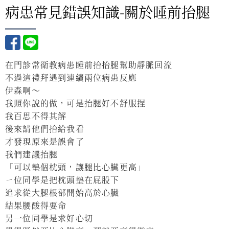
病患常見錯誤知識-關於睡前抬腿
在門診常衛教病患睡前抬抬腿幫助靜脈回流
不過這禮拜遇到連續兩位病患反應
伊森啊～
我照你說的做，可是抬腿好不舒服捏
我百思不得其解
後來請他們抬給我看
才發現原來是誤會了
我們建議抬腿
「可以墊個枕頭，讓腿比心臟更高」
ㄧ位同學是把枕頭墊在屁股下
追求從大腿根部開始高於心臟
結果腰酸得要命
另一位同學是求好心切