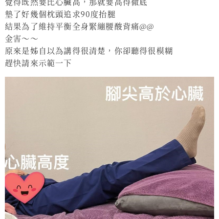
覺得既然要比心臟高，那就要高得徹底
墊了好幾個枕頭追求90度抬腿
結果為了維持平衡全身緊繃腰酸背痛@@
金害～～
原來是姊自以為講得很清楚，你卻聽得很模糊
趕快請來示範一下